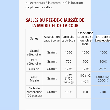
ou extérieurs à la commune) la location
de plusieurs salles.
SALLES DU REZ-DE-CHAUSSÉE DE
LA MAIRIE ET DE LA COUR
Association
Association
Particulier
Lautrecoise
Entrepris
Salles
Lautrécoise
Lautrécois
hors objet
Lautrécois
social
Grand
Gratuit
105€
105€
150€
réfectoire
Petit
Gratuit
70€
70€
100€
réfectoire
Cuisine
Gratuit
175€
175€
250€
105€
105 (1/2)
Cour
150€ (1/2j
Gratuit
(1/2j)
Mairie
200€ (j)
140 (j)
140€ (j)
Salle de
conférence
Gratuit
100€
100
210€
(99 places)