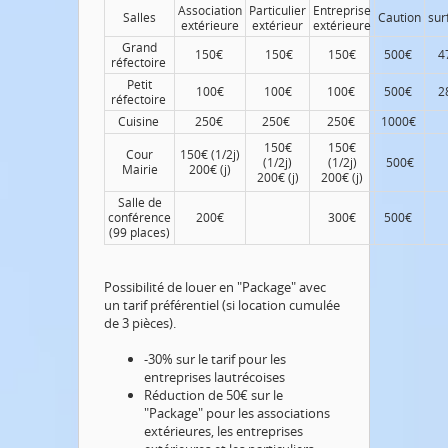
Association
Particulier
Entreprise
Salles
Caution
sur
extérieure
extérieur
extérieure
Grand
150€
150€
150€
500€
4
réfectoire
Petit
100€
100€
100€
500€
2
réfectoire
Cuisine
250€
250€
250€
1000€
150€
150€
Cour
150€ (1/2j)
(1/2j)
(1/2j)
500€
Mairie
200€ (j)
200€ (j)
200€ (j)
Salle de
conférence
200€
300€
500€
(99 places)
Possibilité de louer en "Package" avec
un tarif préférentiel (si location cumulée
de 3 pièces).
-30% sur le tarif pour les
entreprises lautrécoises
Réduction de 50€ sur le
"Package" pour les associations
extérieures, les entreprises