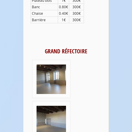
Plateau bois
1€
300€
Banc
0.80€
300€
Chaise
0.40€
300€
Barrière
1€
300€
GRAND RÉFECTOIRE