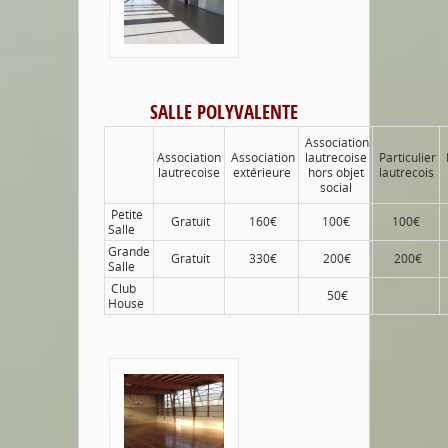
SALLE POLYVALENTE
Association
Association
Association
lautrecoise
Particulier
lautrecoise
extérieure
hors objet
lautrecois
social
Petite
Gratuit
160€
100€
100€
Salle
Grande
Gratuit
330€
200€
200€
Salle
Club
50€
House