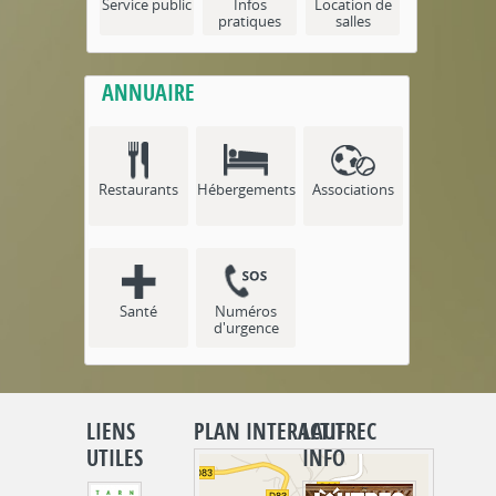
Service public
Infos
Location de
pratiques
salles
ANNUAIRE
Restaurants
Hébergements
Associations
Santé
Numéros
d'urgence
LIENS
PLAN INTERACTIF
LAUTREC
UTILES
INFO