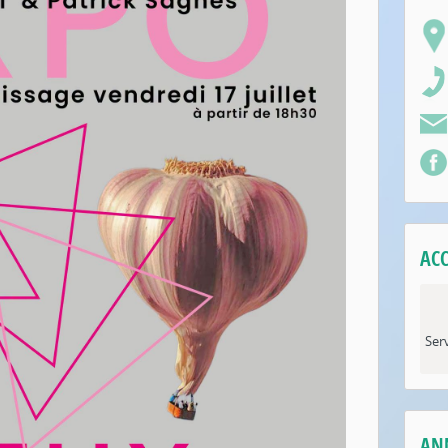
ACC
Serv
AN