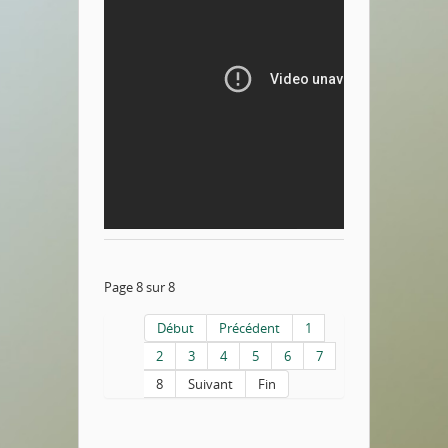
Page 8 sur 8
Début
Précédent
1
2
3
4
5
6
7
8
Suivant
Fin