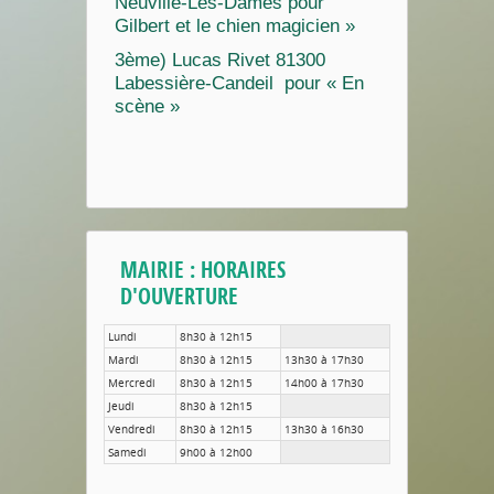
Neuville-Les-Dames pour
Gilbert et le chien magicien »
3ème) Lucas Rivet 81300
Labessière-Candeil pour « En
scène »
MAIRIE : HORAIRES
D'OUVERTURE
Lundi
8h30 à 12h15
Mardi
8h30 à 12h15
13h30 à 17h30
Mercredi
8h30 à 12h15
14h00 à 17h30
Jeudi
8h30 à 12h15
Vendredi
8h30 à 12h15
13h30 à 16h30
Samedi
9h00 à 12h00